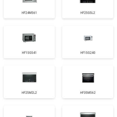
HF24M561
HF25G5L2
HF15G541
HF15G240
HF25M2L2
HF35M562