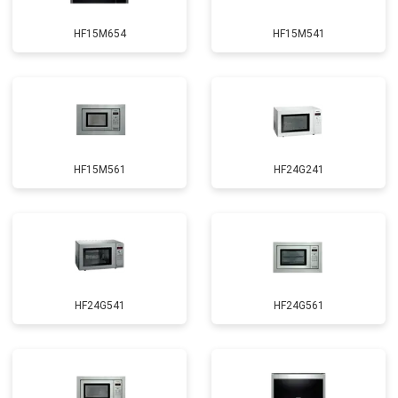
HF15M654
HF15M541
HF15M561
HF24G241
HF24G541
HF24G561