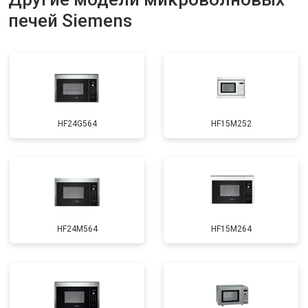
печей Siemens
HF24G564
HF15M252
HF24M564
HF15M264