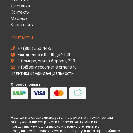
Иркутске
Доставка
Ремонт микроволновой печи HF25M6R2 Siemens в
Самаре
Контакты
Ремонт микроволновой печи HF25M6R2 Siemens в
Омске
Мастера
Ремонт микроволновой печи HF25M6R2 Siemens в
Карта сайта
Красноярске
Ремонт микроволновой печи HF25M6R2 Siemens в
Перми
КОНТАКТЫ
Ремонт микроволновой печи HF25M6R2 Siemens в
Ульяновске
+7 (800) 350-44-53
Ремонт микроволновой печи HF25M6R2 Siemens в
Ежедневно с 09:00 до 21:00
Кирове
г. Самара, улица Авроры, 209
Ремонт микроволновой печи HF25M6R2 Siemens в
Оренбурге
info@servicecenter-siemens.ru
Политика конфиденциальности
Ремонт микроволновой печи HF25M6R2 Siemens в
Кемерово
Способы оплаты
Ремонт микроволновой печи HF25M6R2 Siemens в
Новокузнецке
Ремонт микроволновой печи HF25M6R2 Siemens в
Рязани
Ремонт микроволновой печи HF25M6R2 Siemens в
Астрахани
Ремонт микроволновой печи HF25M6R2 Siemens в
Наш центр специализируется на ремонте и техническом
Набережных Челнах
обслуживании устройств Siemens. Хотя мы и не
представляем официальный сервис Siemens, мы
Ремонт микроволновой печи HF25M6R2 Siemens в
Липецке
предлагаем высококачественные услуги постгарантийного