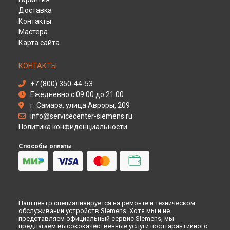
Иркутске
Доставка
Ремонт микроволновой печи HF15M252 Siemens в
Самаре
Контакты
Ремонт микроволновой печи HF15M252 Siemens в
Омске
Мастера
Ремонт микроволновой печи HF15M252 Siemens в
Карта сайта
Красноярске
Ремонт микроволновой печи HF15M252 Siemens в
Перми
КОНТАКТЫ
Ремонт микроволновой печи HF15M252 Siemens в
Ульяновске
+7 (800) 350-44-53
Ремонт микроволновой печи HF15M252 Siemens в
Ежедневно с 09:00 до 21:00
Кирове
г. Самара, улица Авроры, 209
Ремонт микроволновой печи HF15M252 Siemens в
Оренбурге
info@servicecenter-siemens.ru
Политика конфиденциальности
Ремонт микроволновой печи HF15M252 Siemens в
Кемерово
Способы оплаты
Ремонт микроволновой печи HF15M252 Siemens в
Новокузнецке
Ремонт микроволновой печи HF15M252 Siemens в
Рязани
Ремонт микроволновой печи HF15M252 Siemens в
Астрахани
Ремонт микроволновой печи HF15M252 Siemens в
Наш центр специализируется на ремонте и техническом
Набережных Челнах
обслуживании устройств Siemens. Хотя мы и не
представляем официальный сервис Siemens, мы
Ремонт микроволновой печи HF15M252 Siemens в
Липецке
предлагаем высококачественные услуги постгарантийного