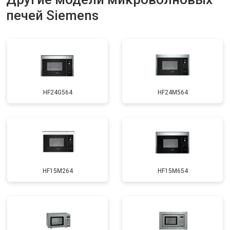
печей Siemens
HF24G564
HF24M564
HF15M264
HF15M654