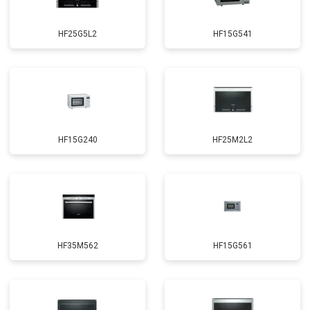
HF25G5L2
HF15G541
HF15G240
HF25M2L2
HF35M562
HF15G561