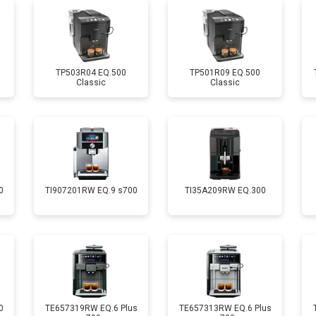
от 80 мин
о
TP503R04 EQ.500
TP501R09 EQ.500
Classic
Classic
0
TI907201RW EQ.9 s700
TI35A209RW EQ.300
0
TE657319RW EQ.6 Plus
TE657313RW EQ.6 Plus