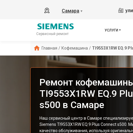
ули
Самара
▼
УСЛУГИ
Сервисный ремонт
Главная
/
Кофемашина
/
TI9553X1RW EQ.9 Pl
Ремонт кофемашины
TI9553X1RW EQ.9 Plu
s500 в Самаре
Наш сервисный центр в Самаре специализиру
Siemens TI9553X1RW EQ.9 Plus Connect s500. 
качество обслуживания, используя оригиналь