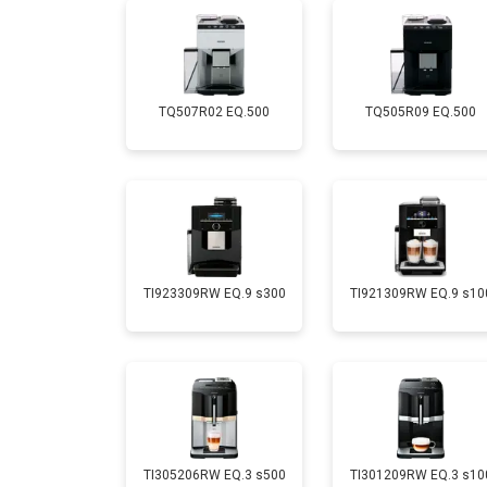
Ремонт заварного механизма
TQ507R02 EQ.500
TQ505R09 EQ.500
TI923309RW EQ.9 s300
TI921309RW EQ.9 s10
TI305206RW EQ.3 s500
TI301209RW EQ.3 s10