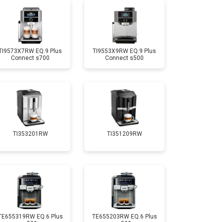
т 2500 ₽
Заказать
TI9573X7RW EQ.9 Plus
TI9553X9RW EQ.9 Plus
Connect s700
Connect s500
TI353201RW
TI351209RW
TE655319RW EQ.6 Plus
TE655203RW EQ.6 Plus