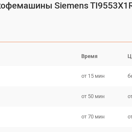
кофемашины Siemens TI9553X1R
Время
Ц
от 15 мин
б
от 50 мин
о
от 70 мин
о