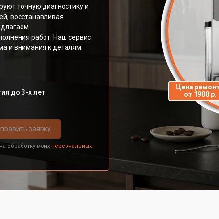
руют точную диагностику и
ей, восстанавливая
едлагаем
полнения работ. Наш сервис
ма и внимания к деталям.
Цена ремон
ия до 3-х лет
от 1900 р.
править заявку
 на обработку моих
персональных