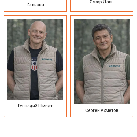
Оскар Даль
Кельвин
Геннадий Шмидт
Сергей Ахметов