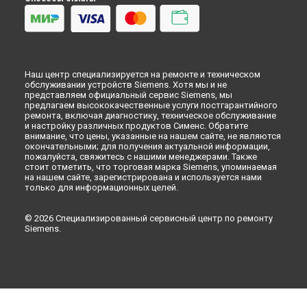
Ульяновске
Ремонт кофемашины TE655319RW EQ.6 Plus s500 Siemens в
Кирове
Ремонт кофемашины TE655319RW EQ.6 Plus s500 Siemens в
Оренбурге
Наш центр специализируется на ремонте и техническом
Ремонт кофемашины TE655319RW EQ.6 Plus s500 Siemens в
обслуживании устройств Siemens. Хотя мы и не
Кемерово
представляем официальный сервис Siemens, мы
Ремонт кофемашины TE655319RW EQ.6 Plus s500 Siemens в
предлагаем высококачественные услуги постгарантийного
ремонта, включая диагностику, техническое обслуживание
Новокузнецке
и настройку различных продуктов Сименс. Обратите
Ремонт кофемашины TE655319RW EQ.6 Plus s500 Siemens в
внимание, что цены, указанные на нашем сайте, не являются
Рязани
окончательными; для получения актуальной информации,
пожалуйста, свяжитесь с нашими менеджерами. Также
Ремонт кофемашины TE655319RW EQ.6 Plus s500 Siemens в
стоит отметить, что торговая марка Siemens, упоминаемая
Астрахани
на нашем сайте, зарегистрирована и используется нами
Ремонт кофемашины TE655319RW EQ.6 Plus s500 Siemens в
только для информационных целей.
Набережных Челнах
Ремонт кофемашины TE655319RW EQ.6 Plus s500 Siemens в
© 2026 Специализированный сервисный центр по ремонту
Липецке
Siemens.