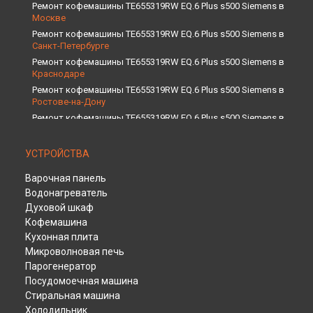
Ремонт кофемашины TE655319RW EQ.6 Plus s500 Siemens в
Москве
Ремонт кофемашины TE655319RW EQ.6 Plus s500 Siemens в
Санкт-Петербурге
Ремонт кофемашины TE655319RW EQ.6 Plus s500 Siemens в
Краснодаре
Ремонт кофемашины TE655319RW EQ.6 Plus s500 Siemens в
Ростове-на-Дону
Ремонт кофемашины TE655319RW EQ.6 Plus s500 Siemens в
Нижнем Новгороде
Ремонт кофемашины TE655319RW EQ.6 Plus s500 Siemens в
УСТРОЙСТВА
Новосибирске
Ремонт кофемашины TE655319RW EQ.6 Plus s500 Siemens в
Варочная панель
Челябинске
Водонагреватель
Ремонт кофемашины TE655319RW EQ.6 Plus s500 Siemens в
Духовой шкаф
Екатеринбурге
Кофемашина
Ремонт кофемашины TE655319RW EQ.6 Plus s500 Siemens в
Кухонная плита
Казани
Микроволновая печь
Ремонт кофемашины TE655319RW EQ.6 Plus s500 Siemens в
Парогенератор
Уфе
Посудомоечная машина
Ремонт кофемашины TE655319RW EQ.6 Plus s500 Siemens в
Стиральная машина
Воронеже
Холодильник