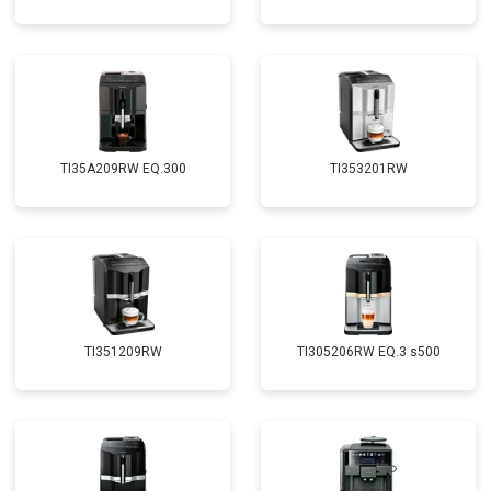
TI35A209RW EQ.300
TI353201RW
TI351209RW
TI305206RW EQ.3 s500