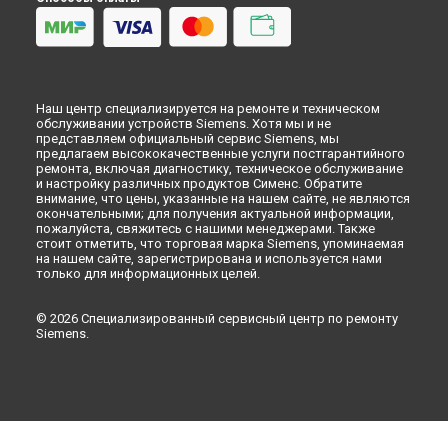
Ульяновске
Ремонт кофемашины TE655203RW EQ.6 Plus s500 Siemens в
Кирове
Ремонт кофемашины TE655203RW EQ.6 Plus s500 Siemens в
Оренбурге
Наш центр специализируется на ремонте и техническом
Ремонт кофемашины TE655203RW EQ.6 Plus s500 Siemens в
обслуживании устройств Siemens. Хотя мы и не
Кемерово
представляем официальный сервис Siemens, мы
Ремонт кофемашины TE655203RW EQ.6 Plus s500 Siemens в
предлагаем высококачественные услуги постгарантийного
ремонта, включая диагностику, техническое обслуживание
Новокузнецке
и настройку различных продуктов Сименс. Обратите
Ремонт кофемашины TE655203RW EQ.6 Plus s500 Siemens в
внимание, что цены, указанные на нашем сайте, не являются
Рязани
окончательными; для получения актуальной информации,
пожалуйста, свяжитесь с нашими менеджерами. Также
Ремонт кофемашины TE655203RW EQ.6 Plus s500 Siemens в
стоит отметить, что торговая марка Siemens, упоминаемая
Астрахани
на нашем сайте, зарегистрирована и используется нами
Ремонт кофемашины TE655203RW EQ.6 Plus s500 Siemens в
только для информационных целей.
Набережных Челнах
Ремонт кофемашины TE655203RW EQ.6 Plus s500 Siemens в
© 2026 Специализированный сервисный центр по ремонту
Липецке
Siemens.