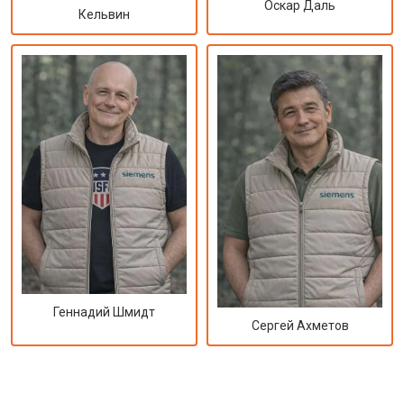
Оскар Даль
Кельвин
Геннадий Шмидт
Сергей Ахметов