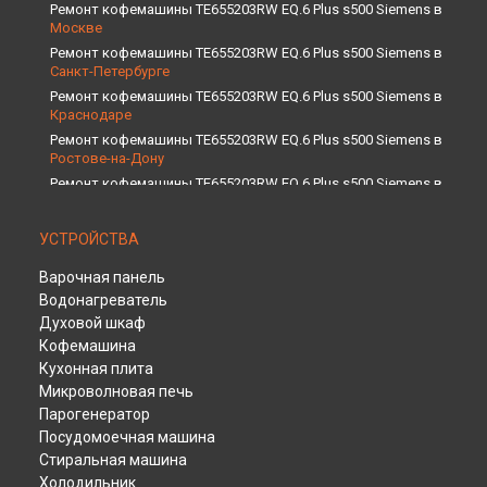
Ремонт кофемашины TE655203RW EQ.6 Plus s500 Siemens в
Москве
Ремонт кофемашины TE655203RW EQ.6 Plus s500 Siemens в
Санкт-Петербурге
Ремонт кофемашины TE655203RW EQ.6 Plus s500 Siemens в
Краснодаре
Ремонт кофемашины TE655203RW EQ.6 Plus s500 Siemens в
Ростове-на-Дону
Ремонт кофемашины TE655203RW EQ.6 Plus s500 Siemens в
Нижнем Новгороде
Ремонт кофемашины TE655203RW EQ.6 Plus s500 Siemens в
УСТРОЙСТВА
Новосибирске
Ремонт кофемашины TE655203RW EQ.6 Plus s500 Siemens в
Варочная панель
Челябинске
Водонагреватель
Ремонт кофемашины TE655203RW EQ.6 Plus s500 Siemens в
Духовой шкаф
Екатеринбурге
Кофемашина
Ремонт кофемашины TE655203RW EQ.6 Plus s500 Siemens в
Кухонная плита
Казани
Микроволновая печь
Ремонт кофемашины TE655203RW EQ.6 Plus s500 Siemens в
Парогенератор
Уфе
Посудомоечная машина
Ремонт кофемашины TE655203RW EQ.6 Plus s500 Siemens в
Стиральная машина
Воронеже
Холодильник