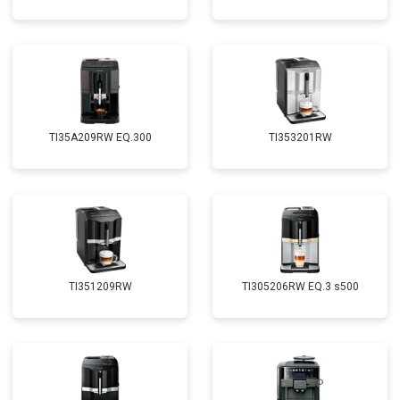
TI35A209RW EQ.300
TI353201RW
TI351209RW
TI305206RW EQ.3 s500